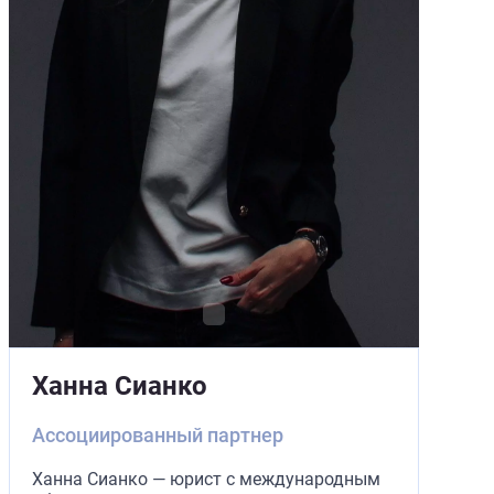
Ханна Сианко
Ассоциированный партнер
Ханна Сианко — юрист с международным