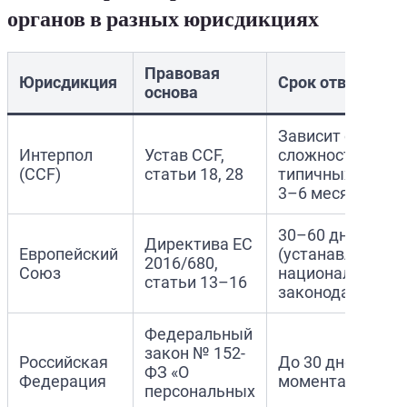
органов в разных юрисдикциях
Правовая
Юрисдикция
Срок ответа орг
основа
Зависит от
Интерпол
Устав CCF,
сложности дела 
(CCF)
статьи 18, 28
типичных случа
3–6 месяцев
30–60 дней
Директива ЕС
Европейский
(устанавливаетс
2016/680,
Союз
национальным
статьи 13–16
законодательст
Федеральный
закон № 152-
Российская
До 30 дней с
ФЗ «О
Федерация
момента обращ
персональных