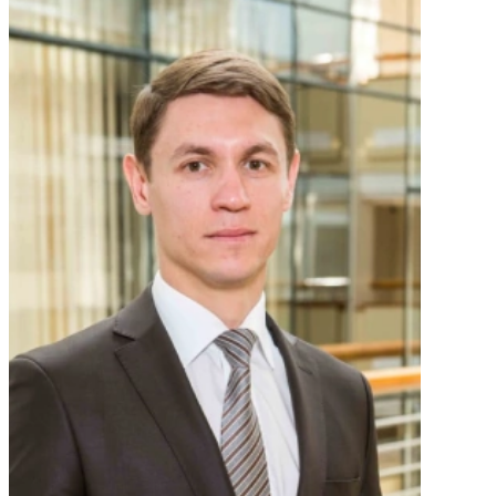
meticulously
collaborative
provisional
guided them,
approach was
measures.
and secured
a game
The notice
all the
changer!
was
necessary
eventually
documents.
frozen and
later deleted.
Their
expertise
saved me!