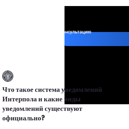
Интерпола
Юрист OFAC
Оранжевое ув
Превентивное 
Специальное у
Получить консультацию
Что такое система уведомлений
Интерпола и какие виды
уведомлений существуют
официально?