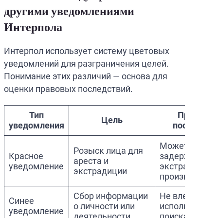
другими уведомлениями
Интерпола
Интерпол использует систему цветовых
уведомлений для разграничения целей.
Понимание этих различий — основа для
оценки правовых последствий.
Тип
Правовы
Цель
уведомления
последств
Может привес
Розыск лица для
Красное
задержанию 
ареста и
уведомление
экстрадицио
экстрадиции
производству
Сбор информации
Не влечет аре
Синее
о личности или
используется
уведомление
деятельности
поиска данны