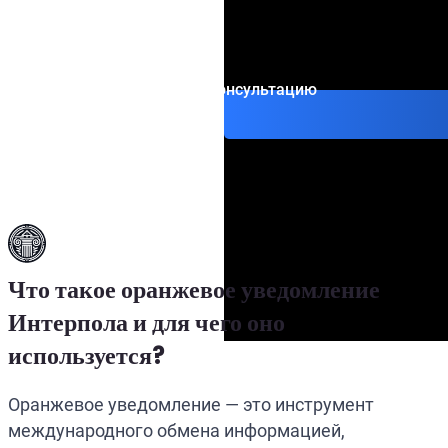
Юрист OFAC
Оранжевое ув
Превентивное 
Специальное у
Получить консультацию
Что такое оранжевое уведомление
Интерпола и для чего оно
используется?
Оранжевое уведомление — это инструмент
международного обмена информацией,