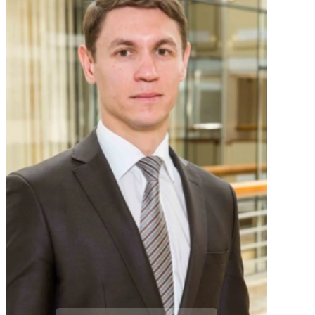
necessary
eventually
documents.
frozen and
later deleted.
Their
expertise
saved me!