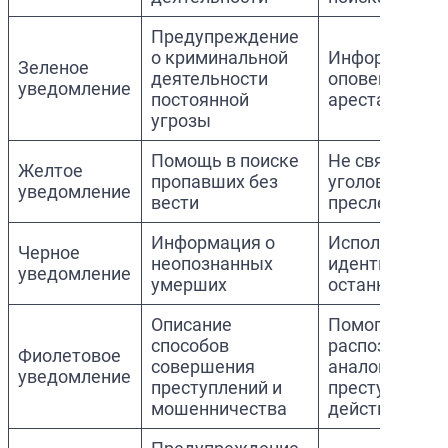
Предупреждение
о криминальной
Информацион
Зеленое
деятельности
оповещение, 
уведомление
постоянной
ареста
угрозы
Помощь в поиске
Не связано с
Желтое
пропавших без
уголовным
уведомление
вести
преследован
Информация о
Используется
Черное
неопознанных
идентификац
уведомление
умерших
останков
Описание
Помогает
способов
распознавать
Фиолетовое
совершения
аналогичные
уведомление
преступлений и
преступные
мошенничества
действия