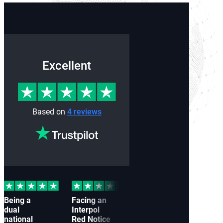
Excellent
Based on
4 reviews
Being a
Facing an
I
Cau
dual
Interpol
approached
off-
national
Red Notice
Interpol
by a