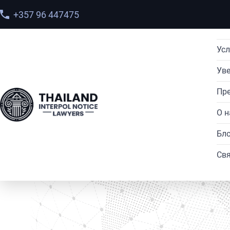
+357 96 447475
Усл
Ув
Пре
О н
Главная
>
Услуги
>
Наркоторговля
Бло
Свя