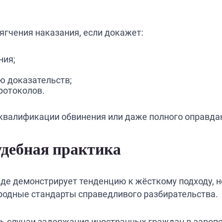
ягчения наказания, если докажет:
ния;
ю доказательств;
ротоколов.
еквалификации обвинения или даже полного оправда
удебная практика
нде демонстрирует тенденцию к жёсткому подходу, н
одные стандарты справедливого разбирательства.
 случаи задержания иностранных граждан в аэропор