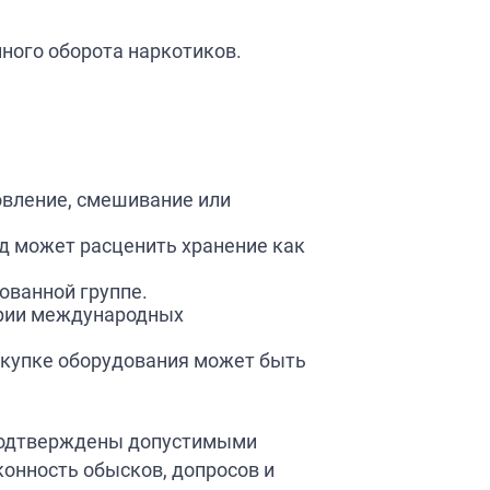
ного оборота наркотиков.
овление, смешивание или
уд может расценить хранение как
ованной группе.
гории международных
окупке оборудования может быть
е подтверждены допустимыми
конность обысков, допросов и