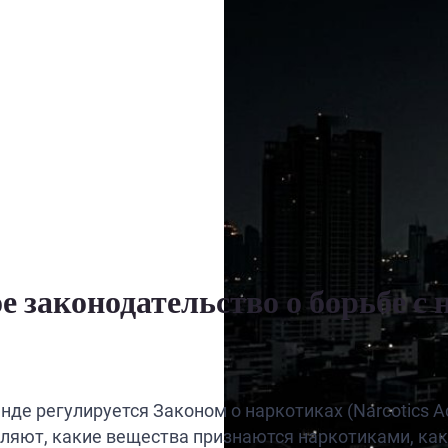
е законодательство о борьбе с
е регулируется Законом о наркотиках (Narcotics Act
ляют, какие вещества признаются наркотиками, как