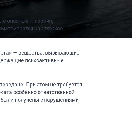
ые опасные — героин,
сматривается как тяжкое
вёртая — вещества, вызывающие
одержащие психоактивные
передаче. При этом не требуется
ката особенно ответственной:
а были получены с нарушениями