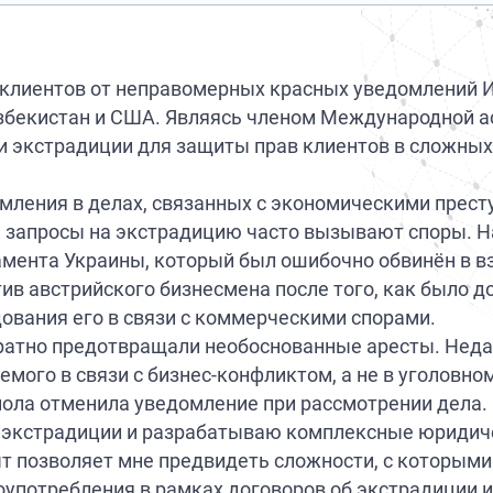
 клиентов от неправомерных красных уведомлений И
 Узбекистан и США. Являясь членом Международной а
 и экстрадиции для защиты прав клиентов в сложных
мления в делах, связанных с экономическими прест
 запросы на экстрадицию часто вызывают споры. Н
амента Украины, который был ошибочно обвинён в в
ив австрийского бизнесмена после того, как было до
ования его в связи с коммерческими спорами.
ратно предотвращали необоснованные аресты. Неда
мого в связи с бизнес-конфликтом, а не в уголовно
пола отменила уведомление при рассмотрении дела.
об экстрадиции и разрабатываю комплексные юриди
т позволяет мне предвидеть сложности, с которыми
лоупотребления в рамках договоров об экстрадиции 