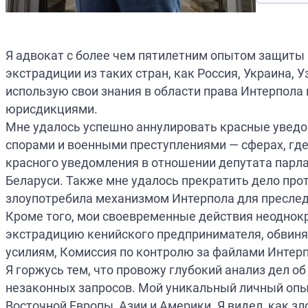
Я адвокат с более чем пятилетним опытом защиты
экстрадиции из таких стран, как Россия, Украина,
использую свои знания в области права Интерпола
юрисдикциями.
Мне удалось успешно аннулировать красные уведо
спорами и военными преступлениями — сферах, где
красного уведомления в отношении депутата парл
Беларуси. Также мне удалось прекратить дело прот
злоупотребила механизмом Интерпола для преслед
Кроме того, мои своевременные действия неоднок
экстрадицию кенийского предпринимателя, обвиняе
усилиям, Комиссия по контролю за файлами Интер
Я горжусь тем, что провожу глубокий анализ дел 
незаконных запросов. Мой уникальный личный опы
Восточной Европы, Азии и Америки. Я видел, как з