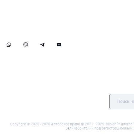
рассматриваем жалобы в ЕСПЧ, содействуем подаче
заявлений на получение статуса беженца и доступа, а
также занимаемся санкциями, включая дела OFAC.
Наш опыт распространяется на успешное возвращение
активов, обеспечивая надёжную защиту прав и
активов наших клиентов на международном уровне.
Copyright © 2025 - 2026 Авторское право © 2021–2025. Веб-сайт interpo
Великобритании под регистрационным ном