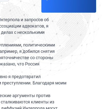
нтерпола и запросов об
ссоциации адвокатов, я
 делах с несколькими
уплениями, политическими
апример, я добился снятия
зяточничестве со стороны
казано, что Россия
вно я предотвратил
м преступлении. Благодаря моим
ческие аргументы против
 сталкиваются клиенты из
и диффузий Интерпола могут