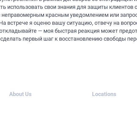
ть использовать свои знания для защиты клиентов 
я с неправомерным красным уведомлением или запро
На встрече я оценю вашу ситуацию, отвечу на вопро
 откладывайте — моя быстрая реакция может предо
ы сделать первый шаг к восстановлению свободы пе
About Us
Locations
О нас
ОАЭ
Блог
Таиланд
Кейсы
США