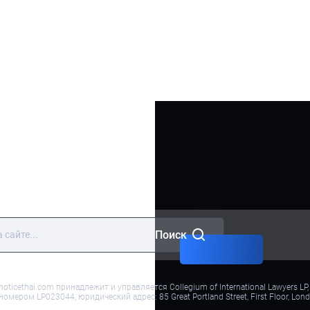
Свяжитесь с
Канада
нами
Лондон
Познакомьтесь
с нашей
командой
Услуги
Условия и
положения
Поиск
lnoticethai.com принадлежит и управляется Collegium of International Lawyers
ером LP023044, юридический адрес: 85 Great Portland Street, First Floor, Lon