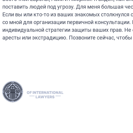
поставить людей под угрозу. Для меня большая чес
Если вы или кто-то из ваших знакомых столкнулс
со мной для организации первичной консультации. 
индивидуальной стратегии защиты ваших прав. Не
аресты или экстрадицию. Позвоните сейчас, чтоб
Используя нашу обширную юридическую сеть в
Европейском союзе, США и Канаде, мы
профессионально занимаемся экстрадицией, удаляем
«красные», «зелёные» и «синие» уведомления
Интерпола и управляем их распространением. Мы