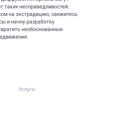
от таких несправедливостей.
сом на экстрадицию, свяжитесь
сы и начну разработку
твратить необоснованные
редвижения.
Услуги
Преступления
«белых
воротничков»