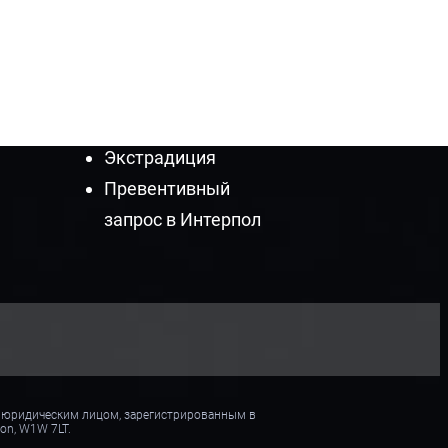
Желтое
уведомление
Интерпола
Удаление красного
уведомления
Экстрадиция
Превентивный
запрос в Интерпол
 LP, юридическим лицом, зарегистрированным в
don, W1W 7LT.