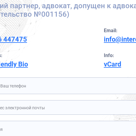
й партнер, адвокат, допущен к адвок
Юрист OFAC
Оранжевое уведомление
етельство №001156)
Превентивное обращение в Интерпол
Специальное уведомление Совета Безопасности ООН
Email:
6 447475
info@inte
:
Info:
iendly Bio
vCard