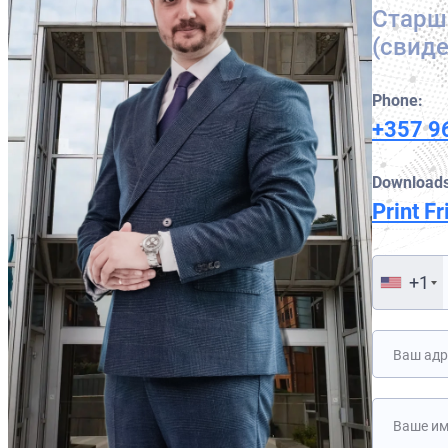
Старши
(свид
Phone:
+357 9
Downloads
Print Fr
+1