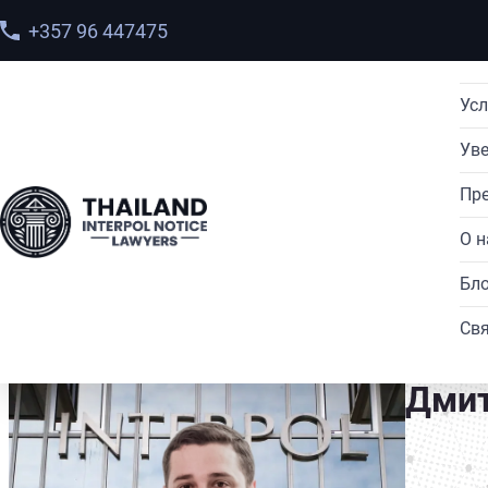
+357 96 447475
Усл
Ув
Пре
О н
Главная
>
Наша команда
> Дмитрий Коноваленко
Бло
Свя
Дмит