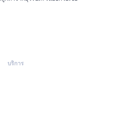
บริการ
อาชญากรรมคอขาว
การแจ้งเตือนสีเหลืองของ
องค์การตำรวจสากล
การลบประกาศสีแดง
การส่งผู้ร้ายข้ามแดน
คำขอป้องกันล่วงหน้าในอิน
เตอร์โพล