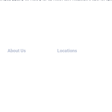
About Us
Locations
เกี่ยว
ยูเออี
กับเรา
ประเทศไทย
บล็อก
สหรัฐอเมริกา
กรณี
แคนาดา
ศึกษา
ลอนดอน
ติดต่อ
เรา