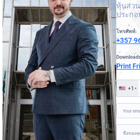
หุ้นส่
ประกอบ
โทรศัพท์:
+357 9
Downloads
Print Fr
+1