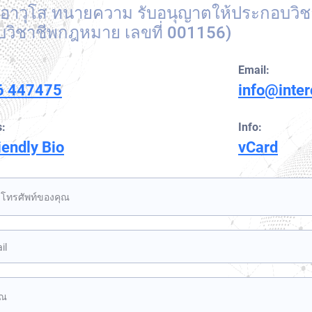
วนอาวุโส ทนายความ รับอนุญาตให้ประกอบวิ
การค้นหาและกู้คืนสินทรัพย์ระหว่างประเทศ
ประกาศสีส้มของอินเตอร์โพล
วิชาชีพกฎหมาย เลขที่ 001156)
หมายพิเศษของคณะมนตรีความมั่นคงแห่งสหประชาชาติ
Email:
6 447475
info@inte
:
Info:
iendly Bio
vCard