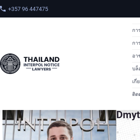
+357 96 447475
การ
กา
อา
บล็
หน้าแรก
>
ทีมของเรา
> Dmytro Konovalenko
เกี
ติด
Dmyt