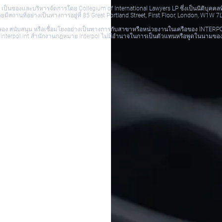
.com เป็นของและบริหารจัดการโดย Collegium of International Lawyers LP ซึ่งเป็นนิติ
สถานที่อย่างเป็นทางการอยู่ที่ 85 Great Portland Street, First Floor, London, W1W 7
ารรับรอง สนับสนุน หรือเชื่อมโยงอย่างเป็นทางการกับสาขาหรือหน่วยงานในเครือของ INTE
ww.interpol.int สำนักงานกฎหมาย Interpol ไม่มีอำนาจในการเป็นตัวแทนหรือพูดในนามข