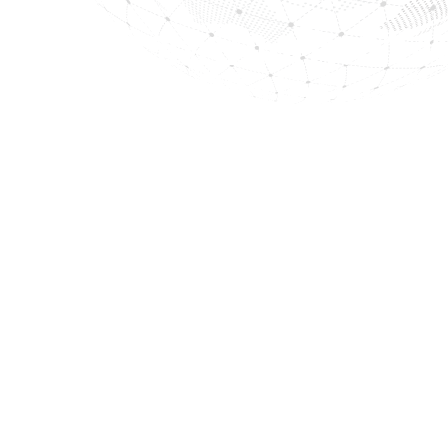
คำขอป้องกันล่วง
โพล: วิธีปกป้องต
แพร่ประกาศ
หากคุณสงสัยว่าอาจมีการดำเนินคดีระหว่างประ
เกิด Red Notice ในฐานข้อมูลของอินเตอร์โพล
คำขอป้องกันล่วงหน้าไปยังคณะกรรมการ CCF ช
หากจำเป็น สามารถยื่นข้อโต้แย้งได้ก่อนการเผ
บริษัทกฎหมายของเราพร้อมช่วยเหลือในการยื
สถานะสิทธิ์ของคุณในการคุ้มครองจากการถูกด
และเตรียมคำชี้แจงทางกฎหมายเพื่อป้องกันไม่ให
เราดำเนินการอย่างรวดเร็ว เป็นความลับ และเ
เคร่งครัด เพื่อให้คุณสามารถเดินทางข้ามพรมแด
จับกุมโดยไม่มีเหตุผล