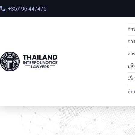
+357 96 447475
การ
กา
อา
บล็
หน้าแรก
>
บริการ
>
คำขอป้องกันล่วงหน้าในอินเตอร์โพล
เกี
ติด