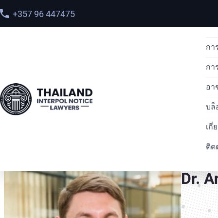
+357 96 447475
การ
กา
อา
บล็
หน้าแรก
>
ทีมของเรา
> Dr. Anatoliy Yarovyi
เกี
ติด
Dr. A