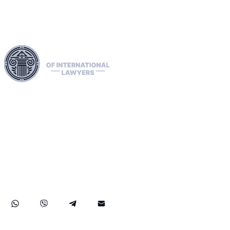
ใช้ประโยชน์จากเครือข่ายทางกฎหมายที่ครอบคลุมทั่วทั้ง
สหภาพยุโรป สหรัฐอเมริกา และแคนาดา เพื่อจัดการการส่ง
ผู้ร้ายข้ามแดนอย่างเชี่ยวชาญ ลบประกาศสีแดง สีเขียว และ
สีน้ำเงินของอินเตอร์โพล และจัดการการแพร่กระจาย เรา
ดำเนินการเรื่องร้องเรียนต่อ ECHR อำนวยความสะดวกในการ
ขอสถานะผู้ลี้ภัยและการเข้าถึง และรับมือกับการคว่ำบาตร
รวมถึงกรณี OFAC ความเชี่ยวชาญของเราครอบคลุมไปถึงการ
กู้คืนทรัพย์สินที่ประสบความสำเร็จ เพื่อให้แน่ใจว่าสิทธิและ
ทรัพย์สินของลูกค้าของเราได้รับการปกป้องอย่างแข็งแกร่งใน
ระดับนานาชาติ