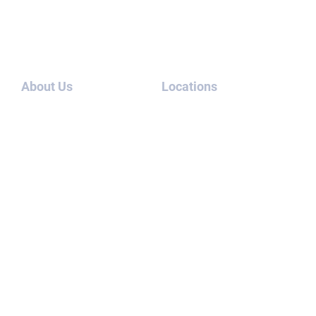
About Us
Locations
เกี่ยว
ยูเออี
กับเรา
ประเทศไทย
บล็อก
สหรัฐอเมริกา
กรณี
แคนาดา
ศึกษา
ลอนดอน
ติดต่อ
เรา
พบกับ
ทีมงาน