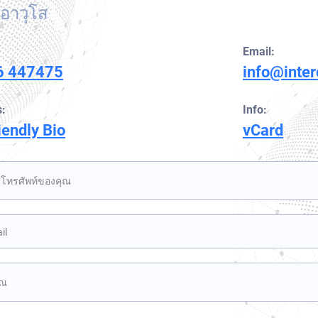
นอาวุโส
การค้นหาและกู้คืนสินทรัพย์ระหว่างประเทศ
ประกาศสีส้มของอินเตอร์โพล
หมายพิเศษของคณะมนตรีความมั่นคงแห่งสหประชาชาติ
Email:
6 447475
info@inte
:
Info:
iendly Bio
vCard