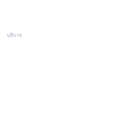
บริการ
อาชญากรรมคอขาว
การแจ้งเตือนสีเหลืองของ
องค์การตำรวจสากล
การลบประกาศสีแดง
การส่งผู้ร้ายข้ามแดน
คำขอป้องกันล่วงหน้าในอิน
เตอร์โพล