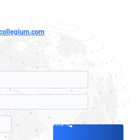
rcollegium.com
จองการปรึกษา