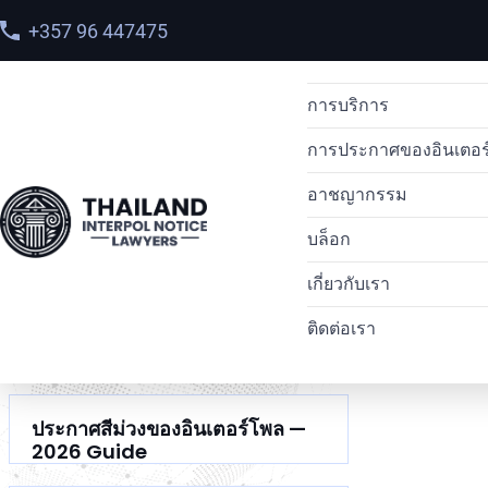
+357 96 447475
การบริการ
การประกาศของอินเตอร
การส่งผู้ร้ายข้ามแดน
อาชญากรรม
การลบประกาศสีแดง
การแจ้งเตือนหมายแ
การส่งผู้ร้ายข้า
หน้าแรก
>
การบริการ
บล็อก
การแพร่กระจายของอ
หมายแจ้งเตือนสีน้ำ
การค้ายาเสพติด
การส่งตัวผู้ร้าย
คำร้องขอเข้าถึงข
เกี่ยวกับเรา
ทนายความด้านสิทธิ
การแจ้งเตือนสีเงิน
อาชญากรรมทางไซเบ
การส่งตัวผู้ร้าย
คำขอป้องกันล่วงห
การบริการ
ติดต่อเรา
อาชญากรรมคอขาว
การแจ้งเตือนสีเหลื
การฟอกเงิน
กรณีศึกษา
หมายจับระหว่างประ
อินเตอร์โพลเตือนสีเข
พบกับทีมงานของเรา
ทนายความ OFAC
หมายดำของอินเตอร
ประกาศสีม่วงของอินเตอร์โพล —
2026 Guide
รายชื่อผู้ต้องการตัว
ประกาศสีม่วงของอิน