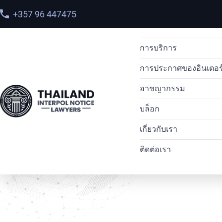
+357 96 447475
การบริการ
การประกาศของอินเตอร
การส่งผู้ร้ายข้ามแดน
อาชญากรรม
การลบประกาศสีแดง
การแจ้งเตือนหมายแ
การส่งผู้ร้ายข้า
หน้าแรก
>
บริการ
>
บล็อก
การแพร่กระจายของอ
หมายแจ้งเตือนสีน้ำ
การค้ายาเสพติด
การส่งตัวผู้ร้าย
คำร้องขอเข้าถึงข
การส่งตัวผู้ร้ายข้ามแดนจากประเทศไทยไปยัง
สหรัฐอเมริกา
เกี่ยวกับเรา
ทนายความด้านสิทธิ
การแจ้งเตือนสีเงิน
อาชญากรรมทางไซเบ
การส่งตัวผู้ร้าย
คำขอป้องกันล่วงห
ติดต่อเรา
อาชญากรรมคอขาว
การแจ้งเตือนสีเหลื
การฟอกเงิน
กรณีศึกษา
หมายจับระหว่างประ
อินเตอร์โพลเตือนสีเข
พบกับทีมงานของเรา
ทนายความ OFAC
หมายดำของอินเตอร
การส่งตัวผู้ร้ายข้ามแดน
รายชื่อผู้ต้องการตัว
ประกาศสีม่วงของอิน