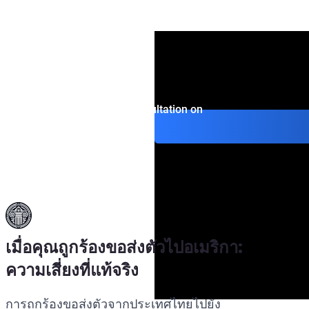
จากประเทศไทยไปยัง
การค้นหาและกู้คืนส
ประกาศสีส้มของอินเ
สหรัฐอเมริกา
หมายพิเศษของคณะม
Get consultation on
เมื่อคุณถูกร้องขอส่งตัวไปอเมริกา:
ความเสี่ยงที่แท้จริง
การถูกร้องขอส่งตัวจากประเทศไทยไปยัง