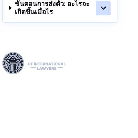
ขั้นตอนการส่งตัว: อะไรจะ
เกิดขึ้นเมื่อไร
ใช้ประโยชน์จากเครือข่ายทางกฎหมายที่ครอบคลุมทั่วทั้ง
สหภาพยุโรป สหรัฐอเมริกา และแคนาดา เพื่อจัดการการส่ง
ผู้ร้ายข้ามแดนอย่างเชี่ยวชาญ ลบประกาศสีแดง สีเขียว และ
สีน้ำเงินของอินเตอร์โพล และจัดการการแพร่กระจาย เรา
ดำเนินการเรื่องร้องเรียนต่อ ECHR อำนวยความสะดวกในการ
ขอสถานะผู้ลี้ภัยและการเข้าถึง และรับมือกับการคว่ำบาตร
รวมถึงกรณี OFAC ความเชี่ยวชาญของเราครอบคลุมไปถึงการ
กู้คืนทรัพย์สินที่ประสบความสำเร็จ เพื่อให้แน่ใจว่าสิทธิและ
ทรัพย์สินของลูกค้าของเราได้รับการปกป้องอย่างแข็งแกร่งใน
ระดับนานาชาติ