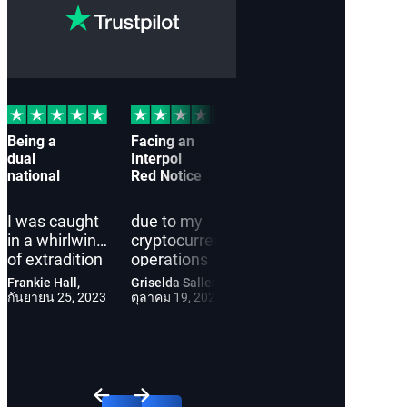
Being a
Facing an
I
Cau
dual
Interpol
approached
off-
national
Red Notice
Interpol
by a
Red Notice
Inte
Lawyers
Red 
I was caught
due to my
in a whirlwind
cryptocurrency
in a state of
Inte
of extradition
operations
confusion,
Noti
proceedings.
was
Frankie Hall,
Griselda Saller,
having
to 
Interpol Red
unsettling.
กันยายน 25, 2023
ตุลาคม 19, 2023
received a
bus
Notice
Interpol Red
Mike Shepherd,
Gabr
Red Notice
activ
พฤศจิกายน 28,
พฤษภ
Lawyers not
Notice
2023
2024
with no
ove
only defended
Lawyers
documents or
Ana
me but also
acted
clarity on the
oth
guided my
promptly, not