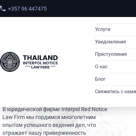
+357 96 447475
Услуги
Уведомления
Экстрадиция
Преступления
Удаление крас
Красное уведо
Экстрадиция
Главная
>
Кейсы
О нас
Международный
Серебрянное у
Киберпреступл
Экстрадиция
Блог
Запрос на дос
Желтое уведо
Отмывание ден
Кейсы
Экстрадиция
Кейсы
Свяжитесь с нам
Распределение
Зеленое уведо
Наркоторговл
Команда
Международный
Синие уведомл
Преступления 
В юридической фирме Interpol Red Notice
Список разыс
Черное уведом
Law Firm мы гордимся многолетним
опытом успешного ведения дел, что
Адвокат по пр
Фиолетовое ув
отражает нашу приверженность