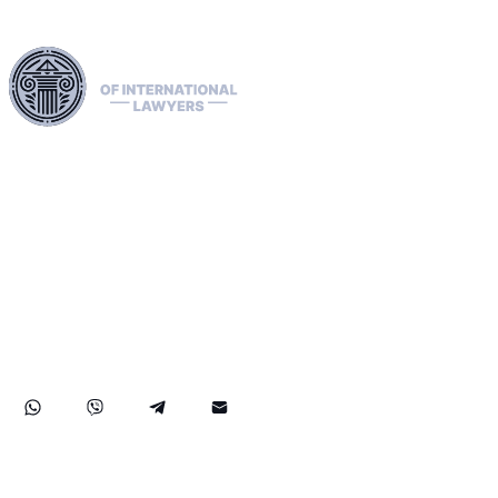
Используя нашу обширную юридическую сеть в
Европейском союзе, США и Канаде, мы
профессионально занимаемся экстрадицией, удаляем
«красные», «зелёные» и «синие» уведомления
Интерпола и управляем их распространением. Мы
рассматриваем жалобы в ЕСПЧ, содействуем подаче
заявлений на получение статуса беженца и доступа, а
также занимаемся санкциями, включая дела OFAC.
Наш опыт распространяется на успешное возвращение
активов, обеспечивая надёжную защиту прав и
активов наших клиентов на международном уровне.