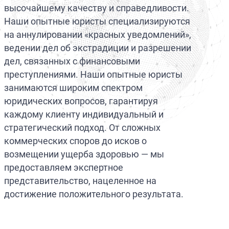
высочайшему качеству и справедливости.
Юрист OFAC
Оранжевое ув
Наши опытные юристы специализируются
Превентивное 
Специальное у
на аннулировании «красных уведомлений»,
ведении дел об экстрадиции и разрешении
дел, связанных с финансовыми
преступлениями. Наши опытные юристы
занимаются широким спектром
юридических вопросов, гарантируя
каждому клиенту индивидуальный и
стратегический подход. От сложных
коммерческих споров до исков о
возмещении ущерба здоровью — мы
предоставляем экспертное
представительство, нацеленное на
достижение положительного результата.