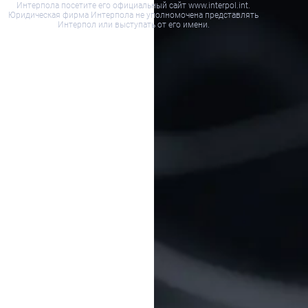
Интерпола посетите его официальный сайт www.interpol.int.
Юридическая фирма Интерпола не уполномочена представлять
Интерпол или выступать от его имени.