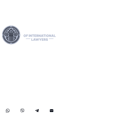
Используя нашу обширную юридическую сеть в
Европейском союзе, США и Канаде, мы
профессионально занимаемся экстрадицией, удаляем
«красные», «зелёные» и «синие» уведомления
Интерпола и управляем их распространением. Мы
рассматриваем жалобы в ЕСПЧ, содействуем подаче
заявлений на получение статуса беженца и доступа, а
также занимаемся санкциями, включая дела OFAC.
Наш опыт распространяется на успешное возвращение
активов, обеспечивая надёжную защиту прав и
активов наших клиентов на международном уровне.