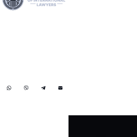
Используя нашу обширную юридическую сеть в
Европейском союзе, США и Канаде, мы
профессионально занимаемся экстрадицией, удаляем
«красные», «зелёные» и «синие» уведомления
Интерпола и управляем их распространением. Мы
рассматриваем жалобы в ЕСПЧ, содействуем подаче
заявлений на получение статуса беженца и доступа, а
также занимаемся санкциями, включая дела OFAC.
Наш опыт распространяется на успешное возвращение
активов, обеспечивая надёжную защиту прав и
активов наших клиентов на международном уровне.