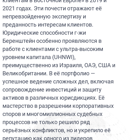
клиентам в Восточной Европе» в 2019 и
2021 годах. Эти почести отражают её
непревзойденную экспертизу и
преданность интересам клиентов.
Юридические способности г-жи
Беренштейн особенно проявляются в
работе с клиентами с ультра-высоким
уровнем капитала (UHNWI),
преимущественно из Израиля, ОАЭ, США и
Великобритании. В её портфолио —
успешное ведение сложных дел, включая
сопровождение инвестиций и защиту
активов в различных юрисдикциях. Её
мастерство в разрешении корпоративных
споров и многомиллионных судебных
процессов не только решило ряд
серьёзных конфликтов, но и укрепило её
репутацию как одного из лидеров