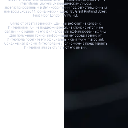
International Lawyers LP, юридическим лицом,
зарегистрированным в Великобритании под регистрационным
номером LP023044, юридический адрес: 85 Great Portland Street,
First Floor, London, W1W 7LT.
Отказ от ответственности: Данный веб-сайт не связан с
Интерполом. Он не поддерживается, не спонсируется и не
связан ни с одним из его филиалов или аффилированных лиц.
Для получения точной информации непосредственно от
Интерпола посетите его официальный сайт www.interpol.int.
Юридическая фирма Интерпола не уполномочена представлять
Интерпол или выступать от его имени.