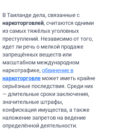
Юрист OFAC
Оранжевое ув
В Таиланде дела, связанные с
Превентивное 
Специальное у
наркоторговлей
, считаются одними
из самых тяжёлых уголовных
преступлений. Независимо от того,
идет ли речь о мелкой продаже
запрещённых веществ или
масштабном международном
наркотрафике,
обвинение в
наркоторговле
может иметь крайне
серьёзные последствия. Среди них
— длительные сроки заключения,
значительные штрафы,
конфискация имущества, а также
наложение запретов на ведение
определённой деятельности.