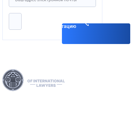
Записаться на
консультацию
Используя нашу обширную юридическую сеть в
Европейском союзе, США и Канаде, мы
профессионально занимаемся экстрадицией, удаляем
«красные», «зелёные» и «синие» уведомления
Интерпола и управляем их распространением. Мы
рассматриваем жалобы в ЕСПЧ, содействуем подаче
заявлений на получение статуса беженца и доступа, а
также занимаемся санкциями, включая дела OFAC.