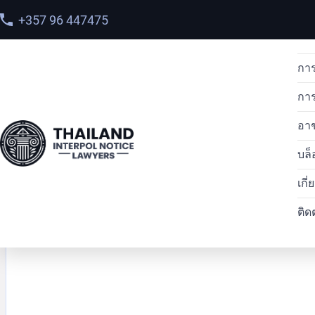
+357 96 447475
การ
กา
อา
บล็
เกี
ติด