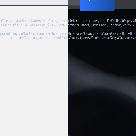
.com เป็นของและบริหารจัดการโดย Collegium of International Lawyers LP ซึ่งเป็นนิติ
สถานที่อย่างเป็นทางการอยู่ที่ 85 Great Portland Street, First Floor, London, W1W 7
ารรับรอง สนับสนุน หรือเชื่อมโยงอย่างเป็นทางการกับสาขาหรือหน่วยงานในเครือของ INTE
ww.interpol.int สำนักงานกฎหมาย Interpol ไม่มีอำนาจในการเป็นตัวแทนหรือพูดในนามข