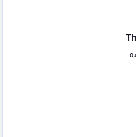
Th
Our