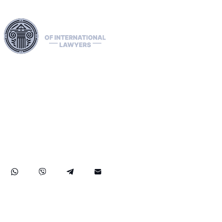
ใช้ประโยชน์จากเครือข่ายทางกฎหมายที่ครอบคลุมทั่วทั้ง
สหภาพยุโรป สหรัฐอเมริกา และแคนาดา เพื่อจัดการการส่ง
ผู้ร้ายข้ามแดนอย่างเชี่ยวชาญ ลบประกาศสีแดง สีเขียว และ
สีน้ำเงินของอินเตอร์โพล และจัดการการแพร่กระจาย เรา
ดำเนินการเรื่องร้องเรียนต่อ ECHR อำนวยความสะดวกในการ
ขอสถานะผู้ลี้ภัยและการเข้าถึง และรับมือกับการคว่ำบาตร
รวมถึงกรณี OFAC ความเชี่ยวชาญของเราครอบคลุมไปถึงการ
กู้คืนทรัพย์สินที่ประสบความสำเร็จ เพื่อให้แน่ใจว่าสิทธิและ
ทรัพย์สินของลูกค้าของเราได้รับการปกป้องอย่างแข็งแกร่งใน
ระดับนานาชาติ