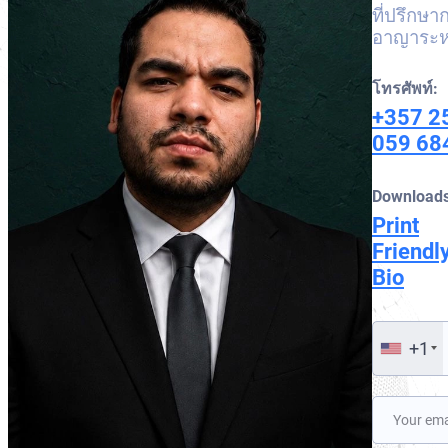
ที่ปรึกษ
การค้นหาและกู้คืนส
ประกาศสีส้มของอินเ
อาญาระห
หมายพิเศษของคณะม
โทรศัพท์:
+357 2
059 68
Downloads
Print
Friendl
Bio
+1