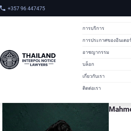
+357 96 447475
การบริการ
การประกาศของอินเตอร
การส่งผู้ร้ายข้ามแดน
อาชญากรรม
การลบประกาศสีแดง
การแจ้งเตือนหมายแ
การส่งผู้ร้ายข้า
หน้าแรก
>
ทีมของเรา
บล็อก
การแพร่กระจายของอ
หมายแจ้งเตือนสีน้ำ
การค้ายาเสพติด
การส่งตัวผู้ร้าย
คำร้องขอเข้าถึงข
> Ahmed Abdelaziem Mahmoud
เกี่ยวกับเรา
ทนายความด้านสิทธิ
การแจ้งเตือนสีเงิน
อาชญากรรมทางไซเบ
การส่งตัวผู้ร้าย
คำขอป้องกันล่วงห
ติดต่อเรา
อาชญากรรมคอขาว
การแจ้งเตือนสีเหลื
การฟอกเงิน
กรณีศึกษา
Ahmed
หมายจับระหว่างประ
อินเตอร์โพลเตือนสีเข
พบกับทีมงานของเรา
Mahm
ทนายความ OFAC
หมายดำของอินเตอร
รายชื่อผู้ต้องการตัว
ประกาศสีม่วงของอิน